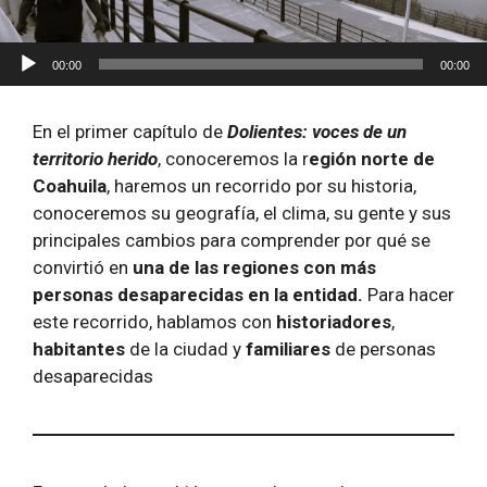
Reproductor
00:00
00:00
de
audio
En el primer capítulo de
Dolientes: voces de un
territorio herido
, conoceremos la r
egión norte de
Coahuila
, haremos un recorrido por su historia,
conoceremos su geografía, el clima, su gente y sus
principales cambios para comprender por qué se
convirtió en
una de las regiones con más
personas desaparecidas en la entidad.
Para hacer
este recorrido, hablamos con
historiadores
,
habitantes
de la ciudad y
familiares
de personas
desaparecidas